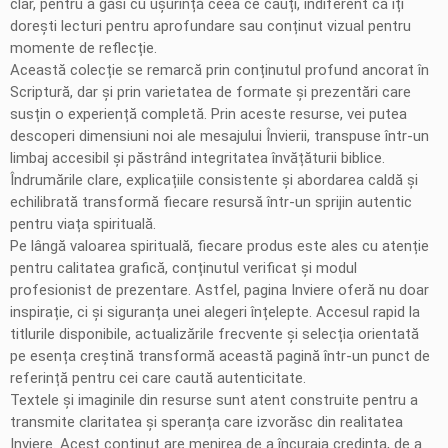
clar, pentru a găsi cu ușurință ceea ce cauți, indiferent că îți
dorești lecturi pentru aprofundare sau conținut vizual pentru
momente de reflecție.
Această colecție se remarcă prin conținutul profund ancorat în
Scriptură, dar și prin varietatea de formate și prezentări care
susțin o experiență completă. Prin aceste resurse, vei putea
descoperi dimensiuni noi ale mesajului Învierii, transpuse într-un
limbaj accesibil și păstrând integritatea învățăturii biblice.
Îndrumările clare, explicațiile consistente și abordarea caldă și
echilibrată transformă fiecare resursă într-un sprijin autentic
pentru viața spirituală.
Pe lângă valoarea spirituală, fiecare produs este ales cu atenție
pentru calitatea grafică, conținutul verificat și modul
profesionist de prezentare. Astfel, pagina Inviere oferă nu doar
inspirație, ci și siguranța unei alegeri înțelepte. Accesul rapid la
titlurile disponibile, actualizările frecvente și selecția orientată
pe esența creștină transformă această pagină într-un punct de
referință pentru cei care caută autenticitate.
Textele și imaginile din resurse sunt atent construite pentru a
transmite claritatea și speranța care izvorăsc din realitatea
Inviere. Acest conținut are menirea de a încuraja credința, de a