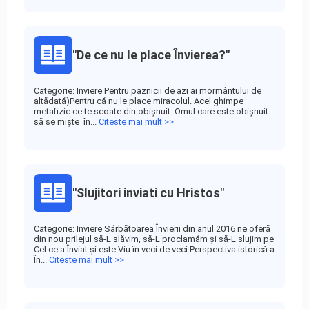
"De ce nu le place Învierea?"
Categorie: Inviere Pentru paznicii de azi ai mormântului de
altădată)Pentru că nu le place miracolul. Acel ghimpe
metafizic ce te scoate din obişnuit. Omul care este obişnuit
să se mişte în...
Citeste mai mult >>
"Slujitori inviati cu Hristos"
Categorie: Inviere Sărbătoarea Învierii din anul 2016 ne oferă
din nou prilejul să-L slăvim, să-L proclamăm și să-L slujim pe
Cel ce a Înviat și este Viu în veci de veci.Perspectiva istorică a
În...
Citeste mai mult >>