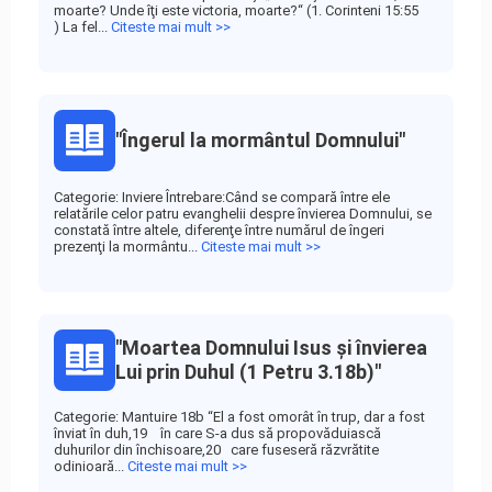
moarte? Unde îţi este victoria, moarte?“ (1. Corinteni 15:55
) La fel...
Citeste mai mult >>
"Îngerul la mormântul Domnului"
Categorie: Inviere Întrebare:Când se compară între ele
relatările celor patru evanghelii despre învierea Domnului, se
constată între altele, diferenţe între numărul de îngeri
prezenţi la mormântu...
Citeste mai mult >>
"Moartea Domnului Isus şi învierea
Lui prin Duhul (1 Petru 3.18b)"
Categorie: Mantuire 18b “El a fost omorât în trup, dar a fost
înviat în duh,19 în care S-a dus să propovăduiască
duhurilor din închisoare,20 care fuseseră răzvrătite
odinioară...
Citeste mai mult >>