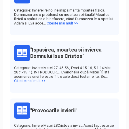
Categorie: Inviere Pe noi ne înspăimântă moartea fizică.
Dumnezeu are o problemă cu moartea spirituală! Moartea
fizică a apărut ca o binefacere, când Dumnezeu le-a oprit lui
Adam și Eva acce...
Citeste mai mult >>
"Ispasirea, moartea si invierea
Domnului Isus Cristos"
Categorie: Inviere Matei 27: 45-56 , Evrei 4:15-16, 5:1-14 Mat
28 :1-15 1). INTRODUCERE. Evanghelia după Matei [1] stă
asemenea unei ferestre între cele două testamente. Se...
Citeste mai mult >>
"Provocarile invierii"
Categorie: Inviere Matei 28Cristos a înviat! Acest fapt este cel