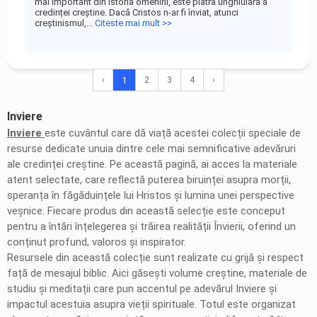
mai important din istoria omenirii, este piatra unghiulară a
credinței creștine. Dacă Cristos n-ar fi înviat, atunci
creștinismul,...
Citeste mai mult >>
‹
2
3
4
›
1
Inviere
Inviere
este cuvântul care dă viață acestei colecții speciale de
resurse dedicate unuia dintre cele mai semnificative adevăruri
ale credinței creștine. Pe această pagină, ai acces la materiale
atent selectate, care reflectă puterea biruinței asupra morții,
speranța în făgăduințele lui Hristos și lumina unei perspective
veșnice. Fiecare produs din această selecție este conceput
pentru a întări înțelegerea și trăirea realității Învierii, oferind un
conținut profund, valoros și inspirator.
Resursele din această colecție sunt realizate cu grijă și respect
față de mesajul biblic. Aici găsești volume creștine, materiale de
studiu și meditații care pun accentul pe adevărul Inviere și
impactul acestuia asupra vieții spirituale. Totul este organizat