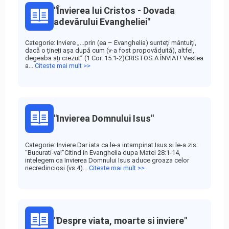
"Învierea lui Cristos - Dovada
adevărului Evangheliei"
Categorie: Inviere „...prin (ea – Evanghelia) sunteți mântuiți,
dacă o țineți așa după cum (v-a fost propovăduită), altfel,
degeaba ați crezut” (1 Cor. 15:1-2)CRISTOS A ÎNVIAT! Vestea
a...
Citeste mai mult >>
"Invierea Domnului Isus"
Categorie: Inviere Dar iata ca le-a intampinat Isus si le-a zis:
"Bucurati-va!"Citind in Evanghelia dupa Matei 28:1-14,
intelegem ca Invierea Domnului Isus aduce groaza celor
necredinciosi (vs.4)...
Citeste mai mult >>
"Despre viata, moarte si inviere"