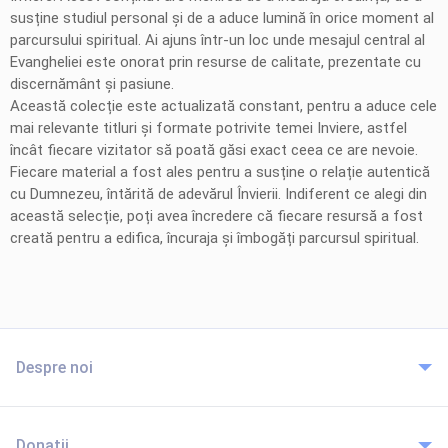
susține studiul personal și de a aduce lumină în orice moment al
parcursului spiritual. Ai ajuns într-un loc unde mesajul central al
Evangheliei este onorat prin resurse de calitate, prezentate cu
discernământ și pasiune.
Această colecție este actualizată constant, pentru a aduce cele
mai relevante titluri și formate potrivite temei Inviere, astfel
încât fiecare vizitator să poată găsi exact ceea ce are nevoie.
Fiecare material a fost ales pentru a susține o relație autentică
cu Dumnezeu, întărită de adevărul Învierii. Indiferent ce alegi din
această selecție, poți avea încredere că fiecare resursă a fost
creată pentru a edifica, încuraja și îmbogăți parcursul spiritual.
Despre noi
Donații