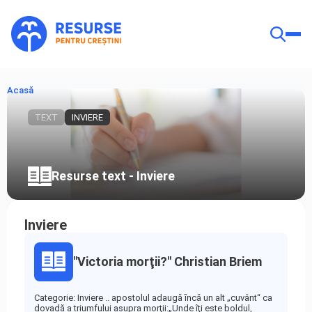
Acasă
TEXT
INVIERE
Resurse text - Inviere
Inviere
"Victoria morţii?" Christian Briem
Categorie: Inviere .. apostolul adaugă ȋncă un alt „cuvânt“ ca
dovadă a triumfului asupra morţii:„Unde îţi este boldul,