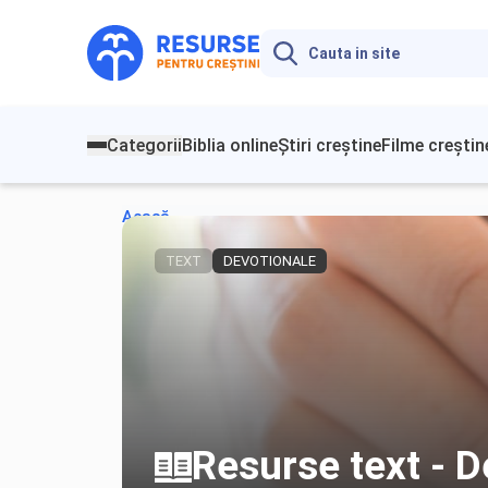
Categorii
Biblia online
Știri creștine
Filme creștin
Acasă
TEXT
DEVOTIONALE
Resurse text - D