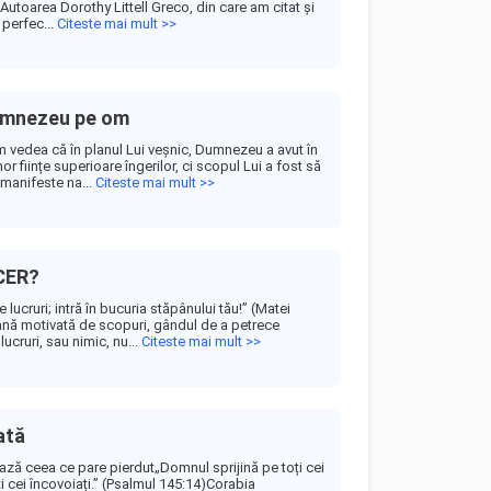
4) Autoarea Dorothy Littell Greco, din care am citat și
i perfec...
Citeste mai mult >>
Dumnezeu pe om
em vedea că în planul Lui veșnic, Dumnezeu a avut în
r ființe superioare îngerilor, ci scopul Lui a fost să
e manifeste na...
Citeste mai mult >>
CER?
lucruri; intră în bucuria stăpânului tău!” (Matei
ană motivată de scopuri, gândul de a petrece
ucruri, sau nimic, nu...
Citeste mai mult >>
ată
ă ceea ce pare pierdut„Domnul sprijină pe toți cei
i cei încovoiați.” (Psalmul 145:14)Corabia