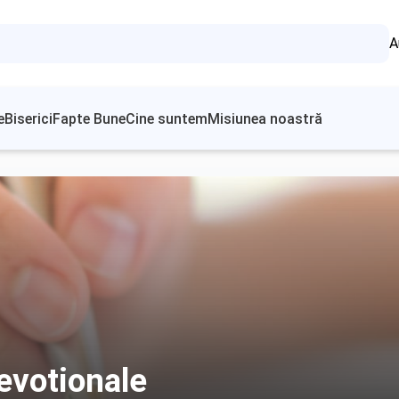
A
e
Biserici
Fapte Bune
Cine suntem
Misiunea noastră
evotionale