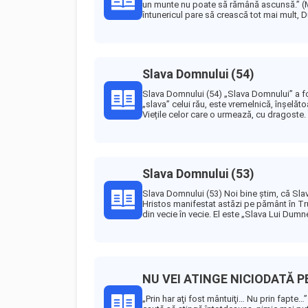
un munte nu poate să rămână ascunsă.” (Ma
întunericul pare să crească tot mai mult, 
Slava Domnului (54)
Slava Domnului (54) „Slava Domnului” a fos
„slava” celui rău, este vremelnică, înșelăt
Viețile celor care o urmează, cu dragoste. 
Slava Domnului (53)
Slava Domnului (53) Noi bine știm, că Sl
Hristos manifestat astăzi pe pământ în Trupu
din vecie în vecie. El este „Slava Lui Dumn
NU VEI ATINGE NICIODATĂ P
„Prin har aţi fost mântuiţi… Nu prin fapte…