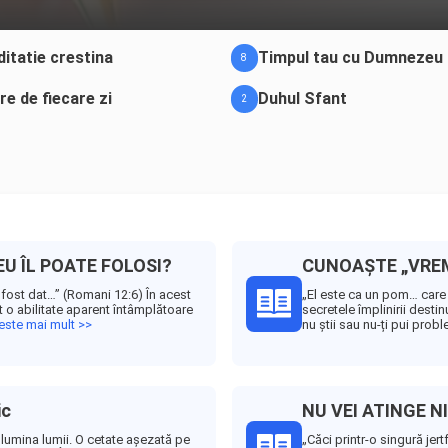
itatie crestina
Timpul tau cu Dumnezeu
8
ire de fiecare zi
Duhul Sfant
2
U ÎL POATE FOLOSI?
CUNOAȘTE „VREME
a fost dat…” (Romani 12:6) În acest
„El este ca un pom… care î
 o abilitate aparent întâmplătoare
secretele împlinirii destin
teste mai mult >>
nu știi sau nu-ți pui probl
ic
NU VEI ATINGE N
ți lumina lumii. O cetate așezată pe
„Căci printr-o singură jer