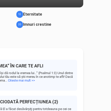
Eternitate
13
Imnuri crestine
20
A” ÎN CARE TE AFLI
şi dă rodul la vremea lui…” (Psalmul 1:3) Unul dintre
ului tău este să știi mereu în ce anotimp te afli! Dacă
ema...
Citeste mai mult >>
ICIODATĂ PERFECȚIUNEA (2)
tfă El a făcut desăvârşiţi pentru totdeauna pe cei ce