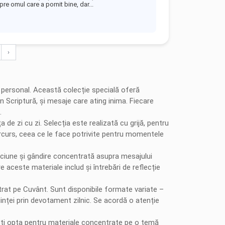
re omul care a pornit bine, dar...
›
iu personal. Această colecție specială oferă
n Scriptură, și mesaje care ating inima. Fiecare
.
de zi cu zi. Selecția este realizată cu grijă, pentru
parcurs, ceea ce le face potrivite pentru momentele
ăciune și gândire concentrată asupra mesajului
e aceste materiale includ și întrebări de reflecție
ntrat pe Cuvânt. Sunt disponibile formate variate –
nței prin devotament zilnic. Se acordă o atenție
. Poți opta pentru materiale concentrate pe o temă