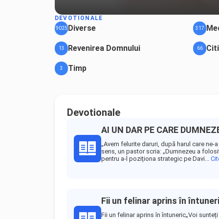
DEVOTIONALE
Diverse
Med
9025
317
Revenirea Domnului
Cit
13
66
Timp
3
Devotionale
AI UN DAR PE CARE DUMNEZE
„Avem felurite daruri, după harul care ne-
sens, un pastor scria: „Dumnezeu a folosit
pentru a-l poziționa strategic pe Davi...
Ci
Fii un felinar aprins în întuner
Fii un felinar aprins în întuneric„Voi sunte