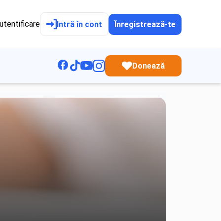
utentificare
Intră în cont
Înregistrează-te
Donează