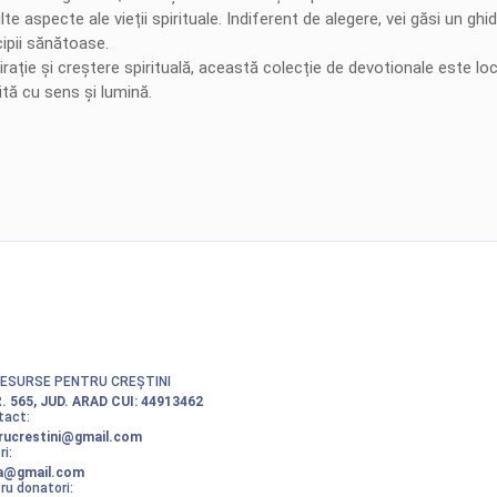
 aspecte ale vieții spirituale. Indiferent de alegere, vei găsi un ghi
cipii sănătoase.
ție și creștere spirituală, această colecție de devotionale este locul
ită cu sens și lumină.
RESURSE PENTRU CREȘTINI
. 565, JUD. ARAD
CUI: 44913462
tact:
rucrestini@gmail.com
i:
ta@gmail.com
ru donatori: