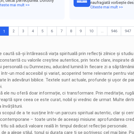
țin, decât perfecțiunea. Dorothy
naufragiată vorbește desp
iteste mai mult >>
Citeste mai mult >>
2
3
4
5
6
7
8
9
10
...
946
947
1
 caută să-și întărească viața spirituală prin reflecții zilnice și stud
nstantă cu valorile creștine autentice, prin texte clare, inspirate di
e și personală cu Dumnezeu, aducând lumină în fiecare zi a săptămânii
ntr-un mod accesibil și variat, acoperind teme relevante pentru viața 
orate în adevăruri biblice. Textele sunt actuale, profunde și ușor de 
i.
ă ele nu oferă doar informație, ci transformare. Prin meditație, rug
reaptă spre ceea ce este curat, nobil și vrednic de urmat. Multe dintr
 învățăturii.
scopul de a te susține într-un parcurs spiritual autentic, clar și ce
e contemporane – toate unite de aceeași misiune: aprofundarea credi
 titlu să aducă valoare reală în timpul dedicat reflecției personale.
 de a alege stilul, tonul și durata care ți se potrivesc cel mai bine