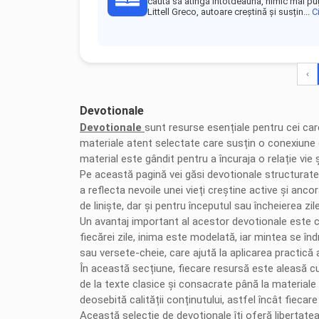
caută să atingă întotdeauna, nimic mai pu
Littell Greco, autoare creștină și susțin...
C
‹
Devotionale
Devotionale
sunt resurse esențiale pentru cei care
materiale atent selectate care susțin o conexiune co
material este gândit pentru a încuraja o relație vi
Pe această pagină vei găsi devotionale structurate î
a reflecta nevoile unei vieți creștine active și anc
de liniște, dar și pentru începutul sau încheierea zile
Un avantaj important al acestor devotionale este c
fiecărei zile, inima este modelată, iar mintea se înd
sau versete-cheie, care ajută la aplicarea practică a
În această secțiune, fiecare resursă este aleasă cu 
de la texte clasice și consacrate până la material
deosebită calității conținutului, astfel încât fiecare
Această selecție de devotionale îți oferă libertatea