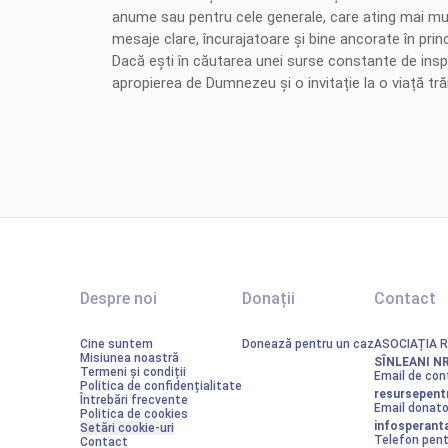
anume sau pentru cele generale, care ating mai multe
mesaje clare, încurajatoare și bine ancorate în prin
Dacă ești în căutarea unei surse constante de inspira
apropierea de Dumnezeu și o invitație la o viață tră
Despre noi
Donații
Contact
Cine suntem
Donează pentru un caz
ASOCIAȚIA 
Misiunea noastră
SÎNLEANI NR
Termeni și condiții
Email de con
Politica de confidențialitate
resursepent
Întrebări frecvente
Email donator
Politica de cookies
infosperan
Setări cookie-uri
Telefon pent
Contact