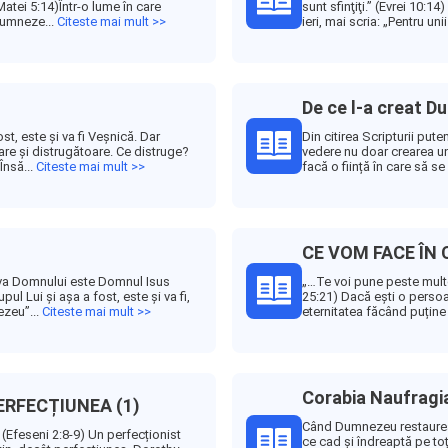
tei 5:14)Într-o lume în care
sunt sfinţiţi.” (Evrei 10:1
Dumneze...
Citeste mai mult >>
ieri, mai scria: „Pentru uni
De ce l-a creat 
t, este și va fi Veșnică. Dar
Din citirea Scripturii put
oare și distrugătoare. Ce distruge?
vedere nu doar crearea uno
Însă...
Citeste mai mult >>
facă o ființă în care să s
CE VOM FACE ÎN 
ava Domnului este Domnul Isus
„…Te voi pune peste multe 
l Lui și așa a fost, este și va fi,
25:21) Dacă ești o perso
ezeu”...
Citeste mai mult >>
eternitatea făcând puține l
Corabia Naufragi
ERFECȚIUNEA (1)
Când Dumnezeu restaureaz
” (Efeseni 2:8-9) Un perfecționist
ce cad și îndreaptă pe toț