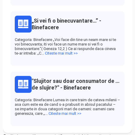
„Si vei fi o binecuvantare…” -
Binefacere
Categoria: Binefacere „Voi face din tine un neam mare si te
voi binecuvanta; iti voi face un nume mare si vei fi o
binecuvantare.”( Geneza 12,2 ) Ce ai raspunde daca cineva
te-ar intreba: „C...
Citeste mai mult >>
"Slujitor sau doar consumator de …
de slujire?" - Binefacere
Categoria: Binefacere Lumea in care traim de cateva milenii –
asa cum este ea de cand s-a prabusit in abisul pacatului –
se imparte in doua categorii mari de oameni: oameni care
genereaza, care „...
Citeste mai mult >>