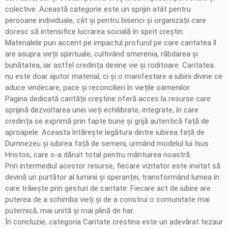
colective. Această categorie este un sprijin atât pentru
persoane individuale, cât și pentru biserici și organizații care
doresc să intensifice lucrarea socială în spirit creștin.
Materialele pun accent pe impactul profund pe care caritatea îl
are asupra vieții spirituale, cultivând smerenia, răbdarea și
bunătatea, iar astfel credința devine vie și roditoare. Caritatea
nu este doar ajutor material, ci și o manifestare a iubirii divine ce
aduce vindecare, pace și reconcilieri în viețile oamenilor.
Pagina dedicată carității creștine oferă acces la resurse care
sprijină dezvoltarea unei vieți echilibrate, integrate, în care
credința se exprimă prin fapte bune și grijă autentică față de
aproapele. Aceasta întărește legătura dintre iubirea față de
Dumnezeu și iubirea față de semeni, urmând modelul lui Isus
Hristos, care s-a dăruit total pentru mântuirea noastră.
Prin intermediul acestor resurse, fiecare vizitator este invitat să
devină un purtător al luminii și speranței, transformând lumea în
care trăiește prin gesturi de caritate. Fiecare act de iubire are
puterea de a schimba vieți și de a construi o comunitate mai
puternică, mai unită și mai plină de har.
În concluzie, categoria Caritate crestina este un adevărat tezaur