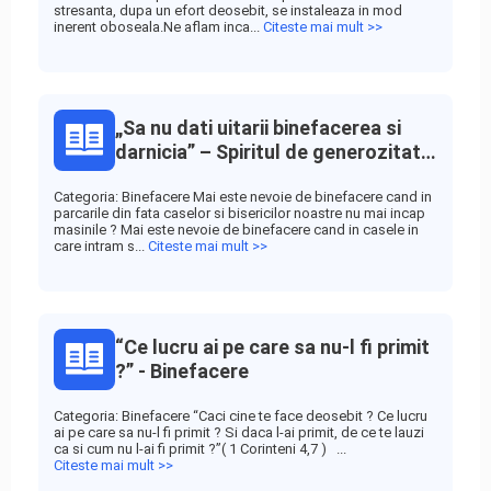
stresanta, dupa un efort deosebit, se instaleaza in mod
inerent oboseala.Ne aflam inca...
Citeste mai mult >>
„Sa nu dati uitarii binefacerea si
darnicia” – Spiritul de generozitate
- Binefacere
Categoria: Binefacere Mai este nevoie de binefacere cand in
parcarile din fata caselor si bisericilor noastre nu mai incap
masinile ? Mai este nevoie de binefacere cand in casele in
care intram s...
Citeste mai mult >>
“Ce lucru ai pe care sa nu-l fi primit
?” - Binefacere
Categoria: Binefacere “Caci cine te face deosebit ? Ce lucru
ai pe care sa nu-l fi primit ? Si daca l-ai primit, de ce te lauzi
ca si cum nu l-ai fi primit ?”( 1 Corinteni 4,7 ) ...
Citeste mai mult >>