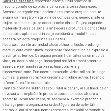
Caritate crestina
reprezintă esența iubirii practice și
necondiționate ce izvorăște din credința vie în Dumnezeu.
Această categorie este dedicată resurselor creștine care te
inspiră să trăiești o viață plină de compasiune, generozitate și
slujire, oferind un ajutor concret celor din jur. Pagina cuprinde
materiale diverse ce ajută la înțelegerea profundă a conceptului
de caritate, aplicarea lui în viața cotidiană și modul în care
aceasta reflectă dragostea lui Hristos.
Resursele reunite aici includ studii biblice, articole, predici și
mărturii care evidențiază importanța faptelor bune ca expresie a
credinței autentice. Categoria prezintă caritatea ca un mod de
viață, nu doar o obligație, încurajând astfel o transformare a
inimii care se manifestă prin acțiuni concrete și
binecuvântătoare. Prin aceste materiale, vizitatorii pot înțelege
cum să își pună în practică credința prin iubire activă, făcând o
diferență reală în comunitate.
Caritate crestina subliniază rolul vital al dăruirii, al susținerii celor
nevoiași și al implicării în proiecte sociale ce aduc alinare și
speranță. Resursele oferă, de asemenea, exemple practice și
strategii pentru organizarea și desfășurarea de activități
caritabile, dar și sfaturi pentru creșterea implicării personale și