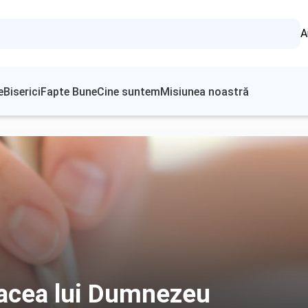
A
e
Biserici
Fapte Bune
Cine suntem
Misiunea noastră
Pacea lui Dumnezeu