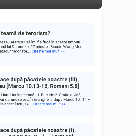
e teamă de terorism?"
zeu Ar trebui să îmi fie frică în aceste timpuri
ntul lui Dumnezeu?7 minute · Bessie Wong Media
tacuri teroriste....
Citeste mai mult >>
ce după păcatele noastre (III),
eu [Marcu 10.13-16, Romani 5.8]
. HarulHar înseamnă : 1. Bucurie 2. Graţie divină,
ar dumnezeiesc.În Evanghelia după Marcu 10 : 14 –
s acest lucru, S-...
Citeste mai mult >>
ace după păcatele noastre (I),