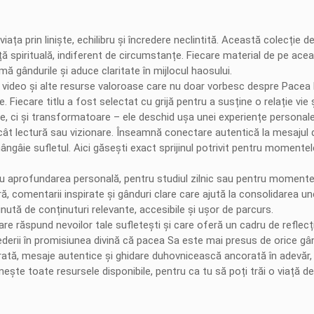
iața prin liniște, echilibru și încredere neclintită. Această colecție
 spirituală, indiferent de circumstanțe. Fiecare material de pe aceas
 gândurile și aduce claritate în mijlocul haosului.
le video și alte resurse valoroase care nu doar vorbesc despre Pacea 
nde. Fiecare titlu a fost selectat cu grijă pentru a susține o relație 
 ci și transformatoare – ele deschid ușa unei experiențe personale, v
 lectură sau vizionare. Înseamnă conectare autentică la mesajul divi
ngâie sufletul. Aici găsești exact sprijinul potrivit pentru momentele 
u aprofundarea personală, pentru studiul zilnic sau pentru momentele
ă, comentarii inspirate și gânduri clare care ajută la consolidarea un
inută de conținuturi relevante, accesibile și ușor de parcurs.
re răspund nevoilor tale sufletești și care oferă un cadru de reflecți
crederii în promisiunea divină că pacea Sa este mai presus de orice gân
rată, mesaje autentice și ghidare duhovnicească ancorată în adevăr, e
ște toate resursele disponibile, pentru ca tu să poți trăi o viață de 