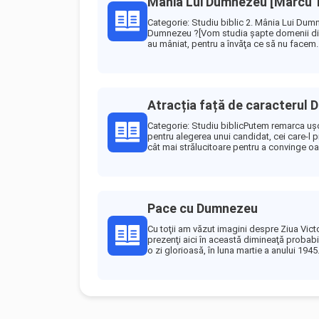
Mânia Lui Dumnezeu [Marcu 
Categorie: Studiu biblic 2. Mânia Lui Dum
Dumnezeu ?[Vom studia şapte domenii din v
au mâniat, pentru a învăţa ce să nu facem.
Atracția față de caracterul 
Categorie: Studiu biblicPutem remarca ușo
pentru alegerea unui candidat, cei care-l 
cât mai strălucitoare pentru a convinge oa
Pace cu Dumnezeu
Cu toţii am văzut imagini despre Ziua Victor
prezenţi aici în această dimineaţă probabil
o zi glorioasă, în luna martie a anului 1945.