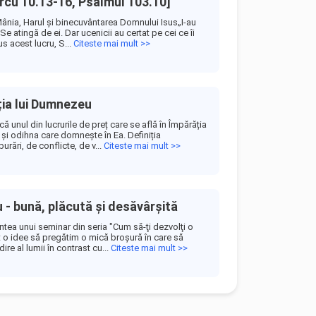
rcu 10.13-16, Psalmul 103.10]
Mânia, Harul şi binecuvântarea Domnului Isus„I-au
Se atingă de ei. Dar ucenicii au certat pe cei ce îi
s acest lucru, S...
Citeste mai mult >>
ția lui Dumnezeu
că unul din lucrurile de preț care se află în Împărăția
și odihna care domnește în Ea. Definiția
burări, de conflicte, de v...
Citeste mai mult >>
 - bună, plăcută şi desăvârşită
ntea unui seminar din seria "Cum să-ţi dezvolţi o
it o idee să pregătim o mică broşură în care să
e al lumii în contrast cu...
Citeste mai mult >>