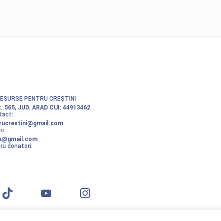
RESURSE PENTRU CREȘTINI
. 565, JUD. ARAD
CUI: 44913462
tact:
rucrestini@gmail.com
i:
ta@gmail.com
ru donatori: