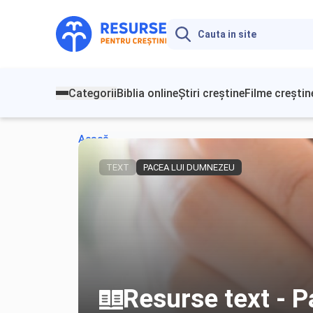
Categorii
Biblia online
Știri creștine
Filme creștin
Acasă
TEXT
PACEA LUI DUMNEZEU
Resurse text - 