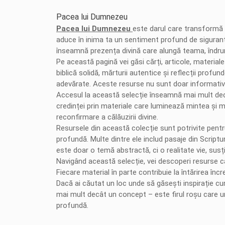
Pacea lui Dumnezeu
Pacea lui Dumnezeu
este darul care transformă v
aduce în inima ta un sentiment profund de siguranță
înseamnă prezența divină care alungă teama, îndrumă
Pe această pagină vei găsi cărți, articole, materia
biblică solidă, mărturii autentice și reflecții profu
adevărate. Aceste resurse nu sunt doar informative,
Accesul la această selecție înseamnă mai mult decât
credinței prin materiale care luminează mintea și mâ
reconfirmare a călăuzirii divine.
Resursele din această colecție sunt potrivite pentr
profundă. Multe dintre ele includ pasaje din Scriptur
este doar o temă abstractă, ci o realitate vie, susț
Navigând această selecție, vei descoperi resurse ca
Fiecare material în parte contribuie la întărirea în
Dacă ai căutat un loc unde să găsești inspirație cu
mai mult decât un concept – este firul roșu care une
profundă.