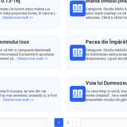
10.13-16]
Mânia omului [Ma
nezeu Ce lucruri aduc mânia Lui
Categorie: Studiu biblic 
iaţa poporului Evreu, în care ei L-
adus nişte copilaşi ca să 
..
Citeste mai mult >>
aduceau. Când a văzut Isu
Domnului Isus
Pacea din Împără
r că într-o campanie electorală
Categorie: Studiu biblicÎn
promovează îl prezintă în ipostaze
lui Dumnezeu este pacea 
menii să...
Citeste mai mult >>
dicționarului: Lipsă de tul
Voia lui Dumnezeu
iei în Europa, iar unii din cei
Cu ceva timp în urmă, înai
 îşi mai amintesc această zi; a fost
minte creştină", ne-a ven
..
Citeste mai mult >>
prezentăm modul de gândir
‹
2
›
1