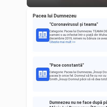
Pacea lui Dumnezeu
"Coronavirusul și teama"
Categorie: Pacea lui Dumnezeu TEAMA 
oameni s-au infectat într-o piață din Wuhan,
decembrie 2019, nimeni nu bănuia ce avea s
Citeste mai mult >>
"Pace constantă"
Categorie: Pacea lui Dumnezeu „Însuşi Do
pacea în orice fel. Domnul să fie cu voi cu 
Smith „Însuşi Domnul păcii să vă dea tot
Dumnezeu nu ne face după păc