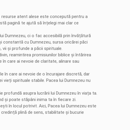
 de resurse atent alese este concepută pentru a
tă pagină te ajută să înțelegi mai clar ce
lui Dumnezeu, ci o fac accesibilă prin învățătură
vie și constantă cu Dumnezeu, sursa oricărei păci
ii și profunde a păcii spirituale.
n, reamintirea promisiunilor biblice și întărirea
în care ai nevoie de claritate, alinare sau
 în care ai nevoie de o încurajare discretă, dar
ei vieți spirituale stabile. Pacea lui Dumnezeu nu
e profundă asupra lucrării lui Dumnezeu în viața ta.
d și poate stăpâni inima ta în fiecare zi.
ști în locul potrivit. Aici, Pacea lui Dumnezeu este
credință plină de sens, stabilitate și bucurie