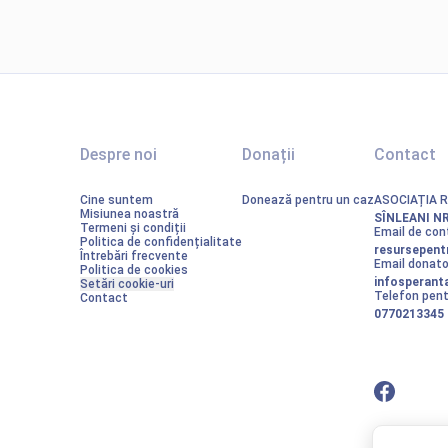
Despre noi
Donații
Contact
Cine suntem
Donează pentru un caz
ASOCIAȚIA 
Misiunea noastră
SÎNLEANI NR
Termeni și condiții
Email de con
Politica de confidențialitate
resursepent
Întrebări frecvente
Email donator
Politica de cookies
infosperan
Setări cookie-uri
Telefon pent
Contact
0770213345