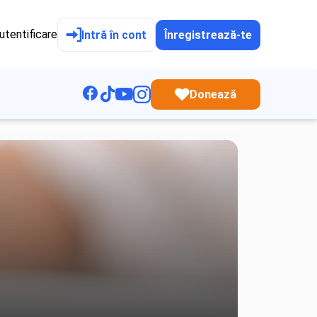
utentificare
Intră în cont
Înregistrează-te
Donează