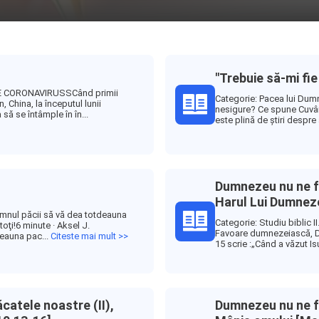
"Trebuie să-mi fi
DE CORONAVIRUSSCând primii
Categorie: Pacea lui Dumne
 China, la începutul lunii
nesigure? Ce spune Cuvâ
ă se întâmple în în...
este plină de știri despre a
Dumnezeu nu ne fa
Harul Lui Dumnez
mnul păcii să vă dea totdeauna
Categorie: Studiu biblic II
toţi!6 minute · Aksel J.
Favoare dumnezeiască, D
deauna pac...
Citeste mai mult >>
15 scrie :„Când a văzut Isu
atele noastre (II),
Dumnezeu nu ne f