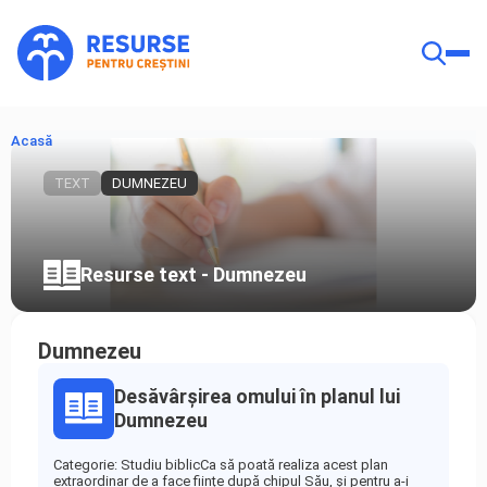
Acasă
TEXT
DUMNEZEU
Resurse text - Dumnezeu
Dumnezeu
Desăvârșirea omului în planul lui
Dumnezeu
Categorie: Studiu biblicCa să poată realiza acest plan
extraordinar de a face ființe după chipul Său, și pentru a-i