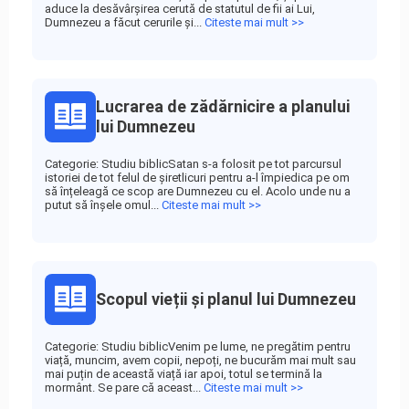
aduce la desăvârșirea cerută de statutul de fii ai Lui,
Dumnezeu a făcut cerurile și...
Citeste mai mult >>
Lucrarea de zădărnicire a planului
lui Dumnezeu
Categorie: Studiu biblicSatan s-a folosit pe tot parcursul
istoriei de tot felul de șiretlicuri pentru a-l împiedica pe om
să înțeleagă ce scop are Dumnezeu cu el. Acolo unde nu a
putut să înșele omul...
Citeste mai mult >>
Scopul vieții și planul lui Dumnezeu
Categorie: Studiu biblicVenim pe lume, ne pregătim pentru
viață, muncim, avem copii, nepoți, ne bucurăm mai mult sau
mai puțin de această viață iar apoi, totul se termină la
mormânt. Se pare că aceast...
Citeste mai mult >>