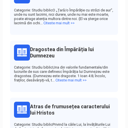
Categorie: Studiu biblicO „Țară/o Împărăție cu străzi de aur”,
unde nu sunt lacrimi, nici durere, unde nu mai este moarte,
poate atrage atenția multora dintre noi. (El va șterge orice
lacrimă din ochi...
Citeste mai mult >>
Dragostea din Împărăția lui
Dumnezeu
Categorie: Studiu biblicUna din valorile fundamentale/din
lucrurile de sus care definesc Împărăția lui Dumnezeu este
dragostea. (Dumnezeu este dragoste. 1 Ioan 4:8; Încolo,
fraților, desăvârșiți-vă, t...
Citeste mai mult >>
Atras de frumusețea caracterului
lui Hristos
Categorie: Studiu biblicPrivind la căile Lui, la învățăturile Lui