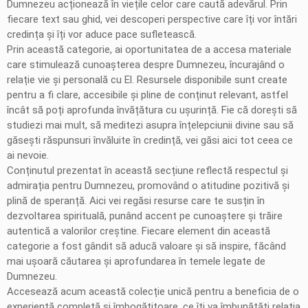
Dumnezeu acționează în viețile celor care caută adevărul. Prin
fiecare text sau ghid, vei descoperi perspective care îți vor întări
credința și îți vor aduce pace sufletească.
Prin această categorie, ai oportunitatea de a accesa materiale
care stimulează cunoașterea despre Dumnezeu, încurajând o
relație vie și personală cu El. Resursele disponibile sunt create
pentru a fi clare, accesibile și pline de conținut relevant, astfel
încât să poți aprofunda învățătura cu ușurință. Fie că dorești să
studiezi mai mult, să meditezi asupra înțelepciunii divine sau să
găsești răspunsuri învăluite în credință, vei găsi aici tot ceea ce
ai nevoie.
Conținutul prezentat în această secțiune reflectă respectul și
admirația pentru Dumnezeu, promovând o atitudine pozitivă și
plină de speranță. Aici vei regăsi resurse care te susțin în
dezvoltarea spirituală, punând accent pe cunoaștere și trăire
autentică a valorilor creștine. Fiecare element din această
categorie a fost gândit să aducă valoare și să inspire, făcând
mai ușoară căutarea și aprofundarea în temele legate de
Dumnezeu.
Accesează acum această colecție unică pentru a beneficia de o
experiență completă și îmbogățitoare, ce îți va îmbunătăți relația