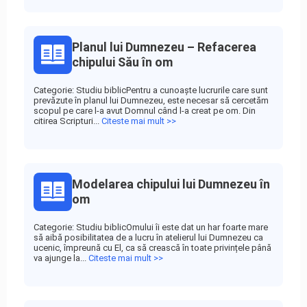
Planul lui Dumnezeu – Refacerea
chipului Său în om
Categorie: Studiu biblicPentru a cunoaște lucrurile care sunt
prevăzute în planul lui Dumnezeu, este necesar să cercetăm
scopul pe care l-a avut Domnul când l-a creat pe om. Din
citirea Scripturi...
Citeste mai mult >>
Modelarea chipului lui Dumnezeu în
om
Categorie: Studiu biblicOmului îi este dat un har foarte mare
să aibă posibilitatea de a lucru în atelierul lui Dumnezeu ca
ucenic, împreună cu El, ca să crească în toate privințele până
va ajunge la...
Citeste mai mult >>