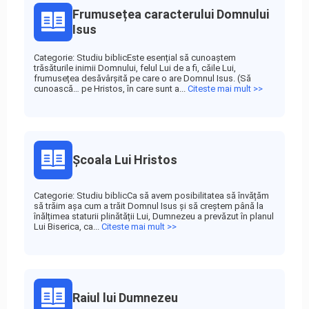
Frumusețea caracterului Domnului
Isus
Categorie: Studiu biblicEste esențial să cunoaștem
trăsăturile inimii Domnului, felul Lui de a fi, căile Lui,
frumusețea desăvârșită pe care o are Domnul Isus. (Să
cunoască… pe Hristos, în care sunt a...
Citeste mai mult >>
Școala Lui Hristos
Categorie: Studiu biblicCa să avem posibilitatea să învățăm
să trăim așa cum a trăit Domnul Isus și să creștem până la
înălțimea staturii plinătății Lui, Dumnezeu a prevăzut în planul
Lui Biserica, ca...
Citeste mai mult >>
Raiul lui Dumnezeu