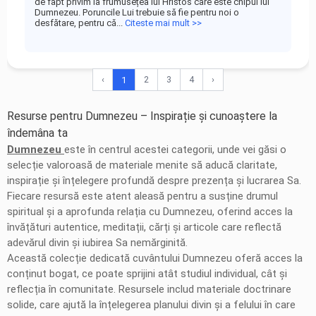
de fapt privim la frumusețea lui Hristos care este chipul lui
Dumnezeu. Poruncile Lui trebuie să fie pentru noi o
desfătare, pentru că...
Citeste mai mult >>
‹
2
3
4
›
1
Resurse pentru Dumnezeu – Inspirație și cunoaștere la
îndemâna ta
Dumnezeu
este în centrul acestei categorii, unde vei găsi o
selecție valoroasă de materiale menite să aducă claritate,
inspirație și înțelegere profundă despre prezența și lucrarea Sa.
Fiecare resursă este atent aleasă pentru a susține drumul
spiritual și a aprofunda relația cu Dumnezeu, oferind acces la
învățături autentice, meditații, cărți și articole care reflectă
adevărul divin și iubirea Sa nemărginită.
Această colecție dedicată cuvântului Dumnezeu oferă acces la
conținut bogat, ce poate sprijini atât studiul individual, cât și
reflecția în comunitate. Resursele includ materiale doctrinare
solide, care ajută la înțelegerea planului divin și a felului în care