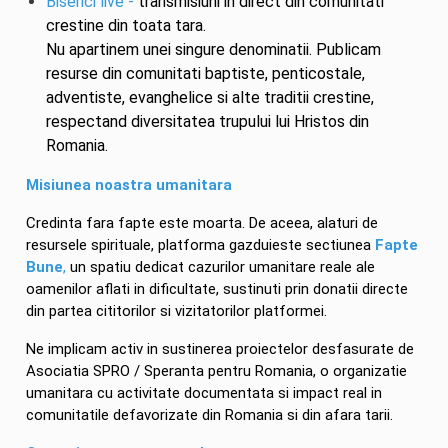
Biserici live -
transmisiuni in direct din comunitati
crestine din toata tara.
Nu apartinem unei singure denominatii. Publicam
resurse din comunitati baptiste, penticostale,
adventiste, evanghelice si alte traditii crestine,
respectand diversitatea trupului lui Hristos din
Romania.
Misiunea noastra umanitara
Credinta fara fapte este moarta. De aceea, alaturi de
resursele spirituale, platforma gazduieste sectiunea
Fapte
Bune
,
un spatiu dedicat cazurilor umanitare reale ale
oamenilor aflati in dificultate, sustinuti prin donatii directe
din partea cititorilor si vizitatorilor platformei.
Ne implicam activ in sustinerea proiectelor desfasurate de
Asociatia SPRO / Speranta pentru Romania, o organizatie
umanitara cu activitate documentata si impact real in
comunitatile defavorizate din Romania si din afara tarii.