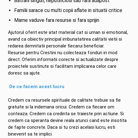
Batrani singuri, neputinciosi sau fara adapost
Familii sarace cu multi copii aflate in situatii critice
Mame vaduve fara resurse si fara sprijin
Ajutorul oferit este atat material cat si uman si emotional,
avand ca obiectiv principal imbunatatirea calitatii vietii si
redarea demnitatii personale fiecarui beneficiar.
Resurse pentru Crestini nu colecteaza fonduri in mod
direct. Oferim informatii corecte si actualizate despre
proiectele sustinute si facilitam implicarea celor care
doresc sa ajute.
De ce facem acest lucru
Credem ca resursele spirituale de calitate trebuie sa fie
gratuite si la indemana oricui. Credem ca fiecare om
conteaza. Credem ca credinta se traieste prin actiune. Si
credem ca speranta devine reala atunci cand este insotita
de fapte concrete. Daca si tu crezi acelasi lucru, esti
binevenit sa te implici.