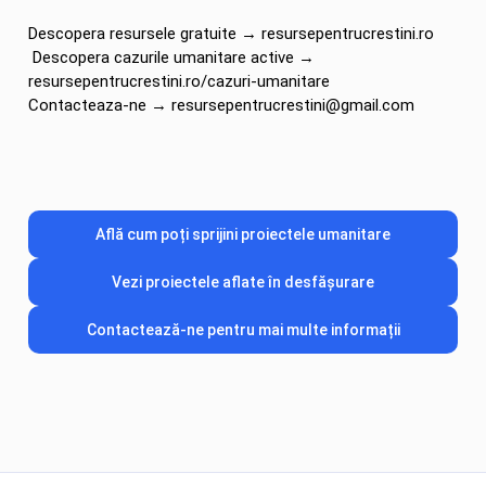
Descopera resursele gratuite → resursepentrucrestini.ro
Descopera cazurile umanitare active →
resursepentrucrestini.ro/cazuri-umanitare
Contacteaza-ne → resursepentrucrestini@gmail.com
Află cum poți sprijini proiectele umanitare
Vezi proiectele aflate în desfășurare
Contactează-ne pentru mai multe informații