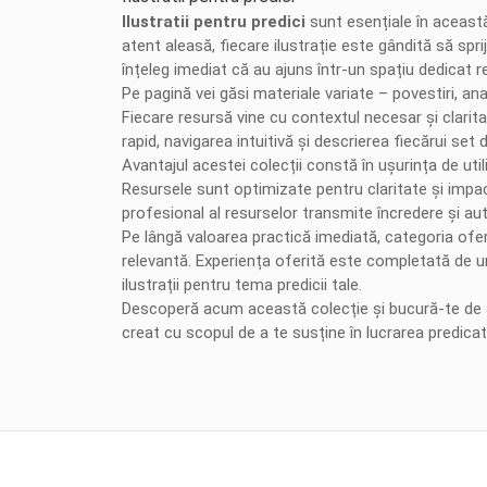
Ilustratii pentru predici
sunt esențiale în această
atent aleasă, fiecare ilustrație este gândită să spr
înțeleg imediat că au ajuns într-un spațiu dedicat r
Pe pagină vei găsi materiale variate – povestiri, ana
Fiecare resursă vine cu contextul necesar și claritat
rapid, navigarea intuitivă și descrierea fiecărui se
Avantajul acestei colecții constă în ușurința de util
Resursele sunt optimizate pentru claritate și impac
profesional al resurselor transmite încredere și aut
Pe lângă valoarea practică imediată, categoria oferă
relevantă. Experiența oferită este completată de un d
ilustrații pentru tema predicii tale.
Descoperă acum această colecție și bucură-te de avan
creat cu scopul de a te susține în lucrarea predicato