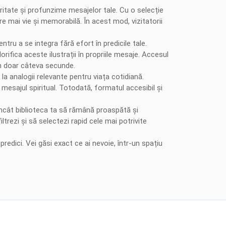
itate și profunzime mesajelor tale. Cu o selecție
re mai vie și memorabilă. În acest mod, vizitatorii
ntru a se integra fără efort în predicile tale.
orifica aceste ilustrații în propriile mesaje. Accesul
 în doar câteva secunde.
 la analogii relevante pentru viața cotidiană.
mesajul spiritual. Totodată, formatul accesibil și
 încât biblioteca ta să rămână proaspătă și
ltrezi și să selectezi rapid cele mai potrivite
redici. Vei găsi exact ce ai nevoie, într-un spațiu