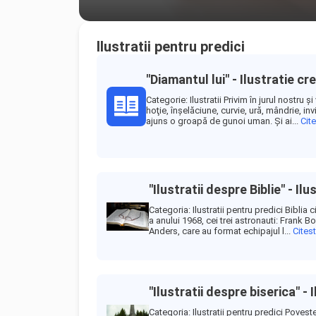
Ilustratii pentru predici
"Diamantul lui" - Ilustratie cr
Categorie: Ilustratii Privim în jurul nostru 
hoţie, înşelăciune, curvie, ură, mândrie, inv
ajuns o groapă de gunoi uman. Şi ai...
Cit
"Ilustratii despre Biblie" - Il
Categoria: Ilustratii pentru predici Biblia 
a anului 1968, cei trei astronauti: Frank 
Anders, care au format echipajul l...
Cites
"Ilustratii despre biserica" - 
Categoria: Ilustratii pentru predici Poves