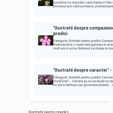
conserva cu mancare, care statea in fata u
procesul prin care sa treaca: pasteurizare,
"Ilustratii despre compasiune
predici
Categoria: Ilustratii pentru predici Compa
RaducanuEra o seara tare geroasa in acea i
multi ani in urma. Batranul ce statea la mar
"Ilustratii despre caracter" -
Categoria: Ilustratii pentru predici Care 
Viorel Dan“… Cel tare sa nu se laude cu tar
nu sta in latimea sau grosimea umerilo...
‹
Ilustratii pentru predici