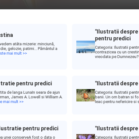
"Ilustratii despre
estina
pentru predici
şi vedem atâta mizerie: minciună,
Categoria: Ilustratii pent
idie, gelozie, patimi... Pământul a
contrazicea cu un cresti
este mai mult >>
vreodata pe Dumnezeu?”- 
ustratie pentru predici
"Ilustratii despre
citita de langa LunaIn seara de ajun
Categoria: Ilustratii pent
Borman, James A. Lowell si William A.
banii. Un om batran si foa
te mai mult >>
leac pentru nefericire si 
Ilustratie pentru predici
"Ilustratii despre
tea unei conserveA fost o data o
Categoria: Ilustratii pent