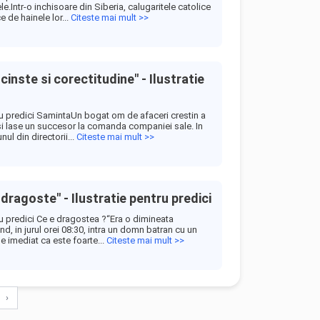
le.Intr-o inchisoare din Siberia, calugaritele catolice
 de hainele lor...
Citeste mai mult >>
 cinste si corectitudine" - Ilustratie
tru predici SamintaUn bogat om de afaceri crestin a
si lase un succesor la comanda companiei sale. In
nul din directorii...
Citeste mai mult >>
 dragoste" - Ilustratie pentru predici
tru predici Ce e dragostea ?“Era o dimineata
d, in jurul orei 08:30, intra un domn batran cu un
e imediat ca este foarte...
Citeste mai mult >>
›