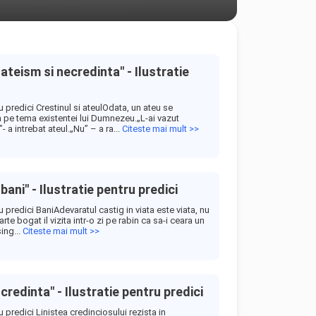
 ateism si necredinta" - Ilustratie
ru predici Crestinul si ateulOdata, un ateu se
n pe tema existentei lui Dumnezeu.„L-ai vazut
a intrebat ateul.„Nu” – a ra...
Citeste mai mult >>
 bani" - Ilustratie pentru predici
ru predici BaniAdevaratul castig in viata este viata, nu
rte bogat il vizita intr-o zi pe rabin ca sa-i ceara un
sing...
Citeste mai mult >>
 credinta" - Ilustratie pentru predici
ru predici Linistea credinciosului rezista in