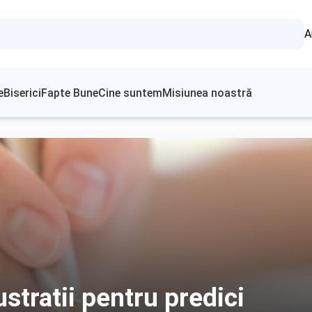
A
e
Biserici
Fapte Bune
Cine suntem
Misiunea noastră
ustratii pentru predici