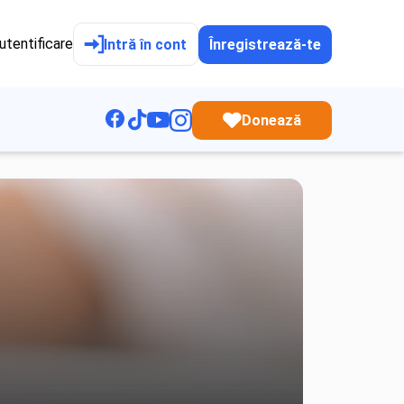
utentificare
Intră în cont
Înregistrează-te
Donează