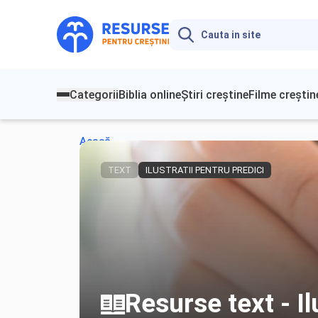
Categorii
Biblia online
Știri creștine
Filme creștin
Acasă
TEXT
ILUSTRATII PENTRU PREDICI
Resurse text - Il