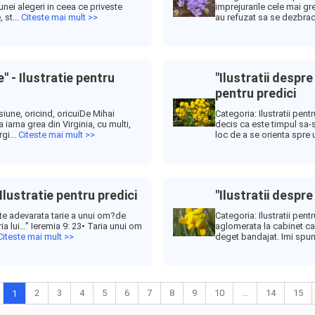
nei alegeri in ceea ce priveste
imprejurarile cele mai gre
 st...
Citeste mai mult >>
au refuzat sa se dezbrace
" - Ilustratie pentru
"Ilustratii despre
pentru predici
siune, oricind, oricuiDe Mihai
Categoria: Ilustratii pen
arna grea din Virginia, cu multi,
decis ca este timpul sa-
gi...
Citeste mai mult >>
loc de a se orienta spre u
 Ilustratie pentru predici
"Ilustratii despre
este adevarata tarie a unui om?de
Categoria: Ilustratii pen
ia lui…” Ieremia 9: 23• Taria unui om
aglomerata la cabinet can
Citeste mai mult >>
deget bandajat. Imi spun
2
3
4
5
6
7
8
9
10
...
14
15
1