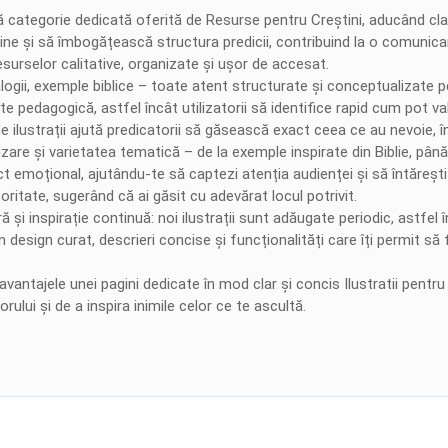
 categorie dedicată oferită de Resurse pentru Creștini, aducând clar
ijine și să îmbogățească structura predicii, contribuind la o comunica
esurselor calitative, organizate și ușor de accesat.
logii, exemple biblice – toate atent structurate și conceptualizate pe
e pedagogică, astfel încât utilizatorii să identifice rapid cum pot val
t de ilustrații ajută predicatorii să găsească exact ceea ce au nevoie,
izare și varietatea tematică – de la exemple inspirate din Biblie, până
t emoțional, ajutându-te să captezi atenția audienței și să întărești 
oritate, sugerând că ai găsit cu adevărat locul potrivit.
 și inspirație continuă: noi ilustrații sunt adăugate periodic, astfel
esign curat, descrieri concise și funcționalități care îți permit să fi
tajele unei pagini dedicate în mod clar și concis Ilustratii pentru p
rului și de a inspira inimile celor ce te ascultă.