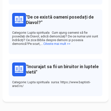
"De ce există oameni posedați de
Diavol?"
Categorie: Lupta spirituala Cum ajung oamenii să fie
posedați de Diavol, adică demonizați? De ce numai unii sunt
îndrăciți? Ce zice Biblia despre demoni și posesia
demonică?Pe scurt,...
Citeste mai mult >>
"Incurajat sa fii un biruitor in luptele
vietii"
Categorie: Lupta spirituala sursa: https://www.baptisti-
arad.ro/