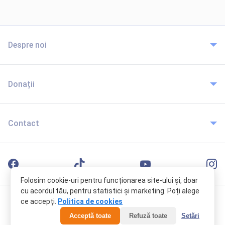
Despre noi
Donații
Contact
Folosim cookie-uri pentru funcționarea site-ului și, doar
cu acordul tău, pentru statistici și marketing. Poți alege
ce accepți.
Politica de cookies
© 2024 Toate drepturile rezervate Resurse pentru Creștini
Acceptă toate
Refuză toate
Setări