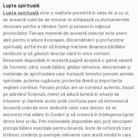
Lupta spirituală
Lupta spirituală
este o realitate prezentă în viața de zi cu zi,
iar această colecție de resurse te echipează cu instrumentele
necesare pentru a rămâne ferm și luminat în mijlocul
provocărilor. Fiecare material din această selecție este atent
ales pentru a aduce încurajare, discernământ și profunzime
spirituală, astfel încât să înțelegi mai bine dinamica bătăliilor
nevăzute și să găsești direcție clară în orice context.
Resursele disponibile în această pagină acoperă o gamă variată
de formate: cărți, studii biblice, ghiduri tematice, devoționale și
materiale de aprofundare care tratează tematici precum armele
spirituale, puterea rugăciunii, protecția divină și importanța
vegherii continue. Fiecare produs are un conținut autentic, bazat
pe adevărul Scripturii, menit să aducă lumină în situații de
întuneric și claritate acolo unde confuzia pare să domnească.
Această colecție este dedicată celor care doresc să se
ancoreze mai adânc în Cuvânt și să crească în înțelegerea luptei
dintre bine și rău. Prin materialele disponibile aici, poți descoperi
principii biblice esențiale pentru biruință, texte de referință care
întăresc credința și exemple relevante care arată modul în care