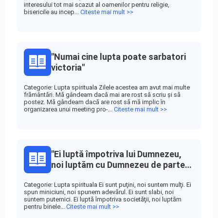
interesului tot mai scazut al oamenilor pentru religie,
bisericile au incep...
Citeste mai mult >>
"Numai cine lupta poate sarbatori
victoria"
Categorie: Lupta spirituala Zilele acestea am avut mai multe
frământări. Mă gândeam dacă mai are rost să scriu şi să
postez. Mă gândeam dacă are rost să mă implic în
organizarea unui meeting pro-...
Citeste mai mult >>
"Ei luptă împotriva lui Dumnezeu,
noi luptăm cu Dumnezeu de partea
noastră"
Categorie: Lupta spirituala Ei sunt puţini, noi suntem mulţi. Ei
spun miniciuni, noi spunem adevărul. Ei sunt slabi, noi
suntem puternici. Ei luptă împotriva societăţii, noi luptăm
pentru binele...
Citeste mai mult >>