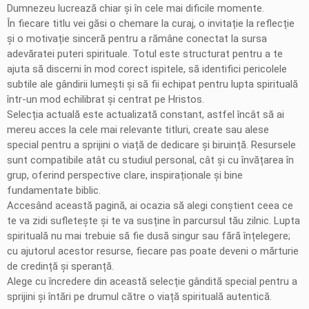
Dumnezeu lucrează chiar și în cele mai dificile momente.
În fiecare titlu vei găsi o chemare la curaj, o invitație la reflecție
și o motivație sinceră pentru a rămâne conectat la sursa
adevăratei puteri spirituale. Totul este structurat pentru a te
ajuta să discerni în mod corect ispitele, să identifici pericolele
subtile ale gândirii lumești și să fii echipat pentru lupta spirituală
într-un mod echilibrat și centrat pe Hristos.
Selecția actuală este actualizată constant, astfel încât să ai
mereu acces la cele mai relevante titluri, create sau alese
special pentru a sprijini o viață de dedicare și biruință. Resursele
sunt compatibile atât cu studiul personal, cât și cu învățarea în
grup, oferind perspective clare, inspiraționale și bine
fundamentate biblic.
Accesând această pagină, ai ocazia să alegi conștient ceea ce
te va zidi sufletește și te va susține în parcursul tău zilnic. Lupta
spirituală nu mai trebuie să fie dusă singur sau fără înțelegere;
cu ajutorul acestor resurse, fiecare pas poate deveni o mărturie
de credință și speranță.
Alege cu încredere din această selecție gândită special pentru a
sprijini și întări pe drumul către o viață spirituală autentică.