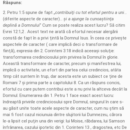
Răspuns:
2. Petru 1:5 spune de fapt „
contribuiţi cu tot efortul pentru a uni
...
(diferite aspecte de caracter)...
şi a ajunge la cunoaştiinţa
deplină a Domnului
” Cum se poate realiza acest lucru? Să citim
Evrei 12:1,2 . Acest text ne arată că efortul necesar alergării
constă de fapt în a privi ţintă la Domnul Isus. În ceea ce priveşte
aspectele de caracter ( care implică deci o transformare de
fiinţă), expresia din 2. Corinteni 3:18 indică aceeaşi soluţie:
transformarea credinciosului prin privirea la Domnul în glorie.
Această transformare de caracter, precum şi manifestrea lui,
implică o activitate, un efort din partea celui credincios, atâta
timp cât suntem în trup, dar acesta este un subiect ce ţine de
Romani 7 şi prima parte a capitolului 8. Ca un răspuns concis,
efortul cu care putem contribui este a nu privi la altceva decât la
Domnul. Enumerarea din 1. Petru 1 face exact acest lucru:
îndreaptă privirile credinciosului spre Domnul, singurul în care s-
au găsit unite toate acele aspecte de caracter, cum nu ştim să
mai fi fost cazul niciunuia dintre slujitorii lui Dumnezeu, cărora
le-a lipsit cel puţin una din verigi: lui Moise, răbdarea, lui Samson
înfrânarea, cazului ipotetic din 1. Corinteni 13 , dragostea, etc De