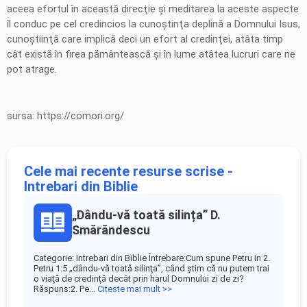
aceea efortul în această direcţie şi meditarea la aceste aspecte
îl conduc pe cel credincios la cunoştinţa deplină a Domnului Isus,
cunoştiinţă care implică deci un efort al credinţei, atâta timp
cât există în firea pământească şi în lume atâtea lucruri care ne
pot atrage.
sursa: https://comori.org/
Cele mai recente resurse scrise -
Intrebari din Biblie
„Dându-vă toată silința” D.
Smărăndescu
Categorie: Intrebari din Biblie Întrebare:Cum spune Petru in 2.
Petru 1:5 „dându-vă toată silinţa”, când ştim că nu putem trai
o viaţă de credinţă decât prin harul Domnului zi de zi?
Răspuns:2. Pe...
Citeste mai mult >>