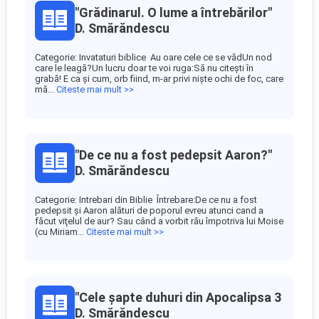
"Grădinarul. O lume a întrebărilor"
D. Smărăndescu
Categorie: Invataturi biblice Au oare cele ce se vădUn nod
care le leagă?Un lucru doar te voi ruga:Să nu citeşti în
grabă! E ca şi cum, orb fiind, m-ar privi nişte ochi de foc, care
mă...
Citeste mai mult >>
"De ce nu a fost pedepsit Aaron?"
D. Smărăndescu
Categorie: Intrebari din Biblie Întrebare:De ce nu a fost
pedepsit şi Aaron alături de poporul evreu atunci cand a
făcut viţelul de aur? Sau când a vorbit rău împotriva lui Moise
(cu Miriam...
Citeste mai mult >>
"Cele șapte duhuri din Apocalipsa 3
D. Smărăndescu