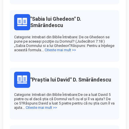
"Sabia lui Ghedeon" D.
Smărăndescu
Categorie: Intrebari din Biblie Întrebare: De ce Ghedeon se
pune pe aceeaşi poziţie cu Domnul? (Judecători 7:18 )
„Sabia Domnului si a lui Ghedeon”Răspuns: Pentru a înţelege
această formula...
Citeste mai mult >>
"Praștia lui David" D. Smărăndescu
Categorie: Intrebari din Biblie Întrebare:De ce a luat David 5
pietre cu el dacă ştia că Domnul va fi cu el şi îl va ajuta? De
ce 5?Răspuns:David a luat 5 pietre pentru că nu ştia cum îl va
ajuta...
Citeste mai mult >>