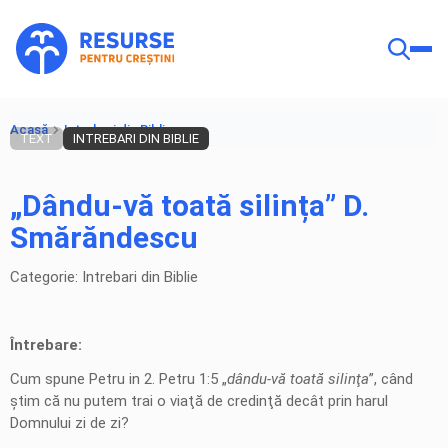
Acasă
Intrebari din Biblie
TEXT
INTREBARI DIN BIBLIE
„Dându-vă toată silința” D.
Smărăndescu
Categorie: Intrebari din Biblie
Întrebare:
Cum spune Petru in 2. Petru 1:5 „
dându-vă toată silinţa
”, când
ştim că nu putem trai o viaţă de credinţă decât prin harul
Domnului zi de zi?