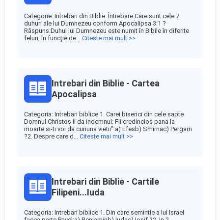
Categorie: Intrebari din Biblie Întrebare:Care sunt cele 7
duhuri ale lui Dumnezeu conform Apocalipsa 3:1 ?
Răspuns:Duhul lui Dumnezeu este numit în Bibile în diferite
feluri, în funcţie de...
Citeste mai mult >>
Intrebari din Biblie - Cartea
Apocalipsa
Categoria: Intrebari biblice 1. Carei biserici din cele sapte
Domnul Christos ii da indemnul: Fii credincios pana la
moarte si-ti voi da cununa vietii”:a) Efesb) Smirnac) Pergam
?2. Despre care d...
Citeste mai mult >>
Intrebari din Biblie - Cartile
Filipeni...Iuda
Categoria: Intrebari biblice 1. Din care semintie a lui Israel
facea parte Pavel:a) Beniaminb) Iudac) Iosif ?2. In 2