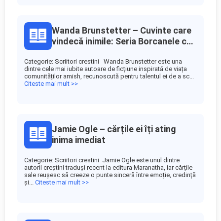
Wanda Brunstetter – Cuvinte care
vindecă inimile: Seria Borcanele cu
rugăciuni
Categorie: Scriitori crestini Wanda Brunstetter este una
dintre cele mai iubite autoare de ficțiune inspirată de viața
comunităților amish, recunoscută pentru talentul ei de a sc...
Citeste mai mult >>
Jamie Ogle – cărțile ei îți ating
inima imediat
Categorie: Scriitori crestini Jamie Ogle este unul dintre
autorii creștini traduși recent la editura Maranatha, iar cărțile
sale reușesc să creeze o punte sinceră între emoție, credință
și...
Citeste mai mult >>