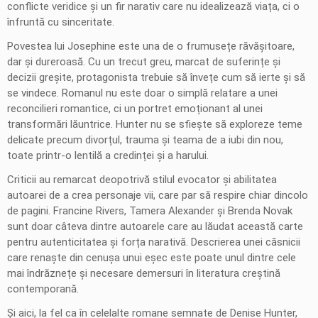
conflicte veridice și un fir narativ care nu idealizează viața, ci o
înfruntă cu sinceritate.
Povestea lui Josephine este una de o frumusețe răvășitoare,
dar și dureroasă. Cu un trecut greu, marcat de suferințe și
decizii greșite, protagonista trebuie să învețe cum să ierte și să
se vindece. Romanul nu este doar o simplă relatare a unei
reconcilieri romantice, ci un portret emoționant al unei
transformări lăuntrice. Hunter nu se sfiește să exploreze teme
delicate precum divorțul, trauma și teama de a iubi din nou,
toate printr-o lentilă a credinței și a harului.
Criticii au remarcat deopotrivă stilul evocator și abilitatea
autoarei de a crea personaje vii, care par să respire chiar dincolo
de pagini. Francine Rivers, Tamera Alexander și Brenda Novak
sunt doar câteva dintre autoarele care au lăudat această carte
pentru autenticitatea și forța narativă. Descrierea unei căsnicii
care renaște din cenușa unui eșec este poate unul dintre cele
mai îndrăznețe și necesare demersuri în literatura creștină
contemporană.
Și aici, la fel ca în celelalte romane semnate de Denise Hunter,