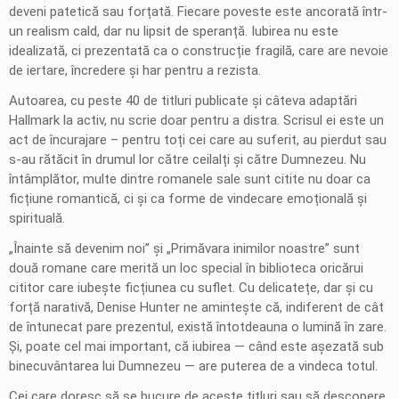
deveni patetică sau forțată. Fiecare poveste este ancorată într-
un realism cald, dar nu lipsit de speranță. Iubirea nu este
idealizată, ci prezentată ca o construcție fragilă, care are nevoie
de iertare, încredere și har pentru a rezista.
Autoarea, cu peste 40 de titluri publicate și câteva adaptări
Hallmark la activ, nu scrie doar pentru a distra. Scrisul ei este un
act de încurajare – pentru toți cei care au suferit, au pierdut sau
s-au rătăcit în drumul lor către ceilalți și către Dumnezeu. Nu
întâmplător, multe dintre romanele sale sunt citite nu doar ca
ficțiune romantică, ci și ca forme de vindecare emoțională și
spirituală.
„Înainte să devenim noi” și „Primăvara inimilor noastre” sunt
două romane care merită un loc special în biblioteca oricărui
cititor care iubește ficțiunea cu suflet. Cu delicatețe, dar și cu
forță narativă, Denise Hunter ne amintește că, indiferent de cât
de întunecat pare prezentul, există întotdeauna o lumină în zare.
Și, poate cel mai important, că iubirea — când este așezată sub
binecuvântarea lui Dumnezeu — are puterea de a vindeca totul.
Cei care doresc să se bucure de aceste titluri sau să descopere