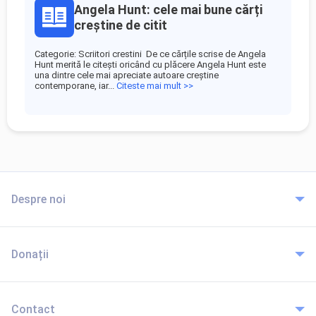
Angela Hunt: cele mai bune cărți
creștine de citit
Categorie: Scriitori crestini De ce cărțile scrise de Angela
Hunt merită le citești oricând cu plăcere Angela Hunt este
una dintre cele mai apreciate autoare creștine
contemporane, iar...
Citeste mai mult >>
Despre noi
Donații
Contact