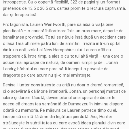
introspecție. Cu o copertă flexibilă, 322 de pagini și un format
prietenos de 13,5 x 20,5 cm, cartea promite o lectură captivantă,
dar și terapeutică.
Protagonista, Lauren Wentworth, pare să aibă o viață bine
planificată – o carieră înfloritoare într-un oraș mare, departe de
banalitatea provinciei. Totul se năruie însă după un accident care
o lasă fără ultimele patru luni de amintiri. Trezită într-un spital
dintr-un colț izolat al New Hampshire-ului, Lauren află cu
stupoare că, între timp, a ales o cu totul altă viață – una care o
aduce mai aproape de natură, de oameni simpli și de… Jonah
Landry, bărbatul cu care pare să fi început o poveste de
dragoste pe care acum nu și-o mai amintește.
Denise Hunter construiește cu grijă nu doar o dramă romantică,
ci o adevărată călătorie interioară. Jonah, un personaj marcat de
iubire și durere tăcută, devine pilonul unei speranțe discrete:
aceea că dragostea semănată de Dumnezeu în inimi nu dispare
odată cu memoria. Pe măsură ce Lauren petrece timp cu el,
începe să simtă fărâme din legătura pierdută. Aici, Hunter
strălucește în subtilitatea cu care evocă ideea planului divin care