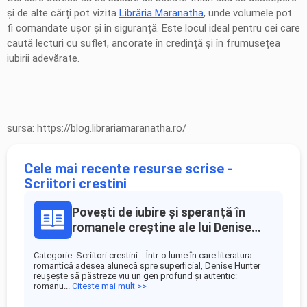
și de alte cărți pot vizita
Librăria Maranatha
, unde volumele pot
fi comandate ușor și în siguranță. Este locul ideal pentru cei care
caută lecturi cu suflet, ancorate în credință și în frumusețea
iubirii adevărate.
sursa: https://blog.librariamaranatha.ro/
Cele mai recente resurse scrise -
Scriitori crestini
Povești de iubire și speranță în
romanele creștine ale lui Denise
Hunter
Categorie: Scriitori crestini Într-o lume în care literatura
romantică adesea alunecă spre superficial, Denise Hunter
reușește să păstreze viu un gen profund și autentic:
romanu...
Citeste mai mult >>