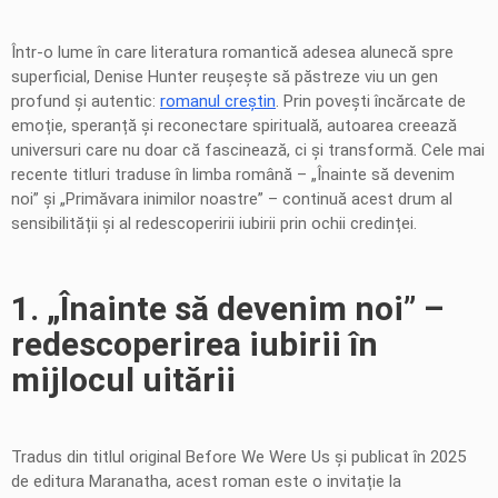
Într-o lume în care literatura romantică adesea alunecă spre
superficial, Denise Hunter reușește să păstreze viu un gen
profund și autentic:
romanul creștin
. Prin povești încărcate de
emoție, speranță și reconectare spirituală, autoarea creează
universuri care nu doar că fascinează, ci și transformă. Cele mai
recente titluri traduse în limba română – „Înainte să devenim
noi” și „Primăvara inimilor noastre” – continuă acest drum al
sensibilității și al redescoperirii iubirii prin ochii credinței.
1. „Înainte să devenim noi” –
redescoperirea iubirii în
mijlocul uitării
Tradus din titlul original Before We Were Us și publicat în 2025
de editura Maranatha, acest roman este o invitație la