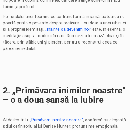
nu poate fi cuprins cu mintea, dar care atinge sufletul în mod
tainic și profund.
Pe fundalul unei toamne ce se transformă în iarnă, autoarea ne
poartă printr-o poveste despre regăsire – nu doar a unei iubiri, ci
și a propriei identități.
„Înainte să devenim noi”
este, în esență, o
meditație asupra modului în care Dumnezeu lucrează chiar și în
tăcere, prin slăbiciuni și pierderi, pentru a reconstrui ceea ce
părea iremediabil.
2. „Primăvara inimilor noastre”
– o a doua șansă la iubire
Al doilea titlu,
„Primăvara inimilor noastre”
, confirmă cu eleganță
stilul definitoriu al lui Denise Hunter: profunzime emoțională,