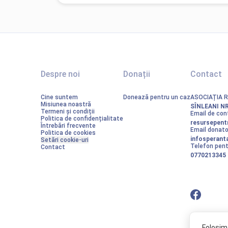
Despre noi
Donații
Contact
Cine suntem
Donează pentru un caz
ASOCIAȚIA 
Misiunea noastră
SÎNLEANI NR
Termeni și condiții
Email de con
Politica de confidențialitate
resursepent
Întrebări frecvente
Email donator
Politica de cookies
infosperan
Setări cookie-uri
Telefon pent
Contact
0770213345
Folosim