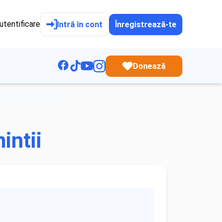
utentificare
Intră în cont
Înregistrează-te
Donează
intii