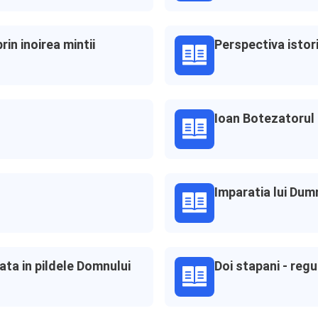
in inoirea mintii
Perspectiva istori
Ioan Botezatorul 
Imparatia lui Du
ata in pildele Domnului
Doi stapani - regu