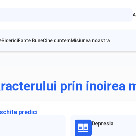
A
e
Biserici
Fapte Bune
Cine suntem
Misiunea noastră
acterului prin inoirea m
schite predici
Depresia