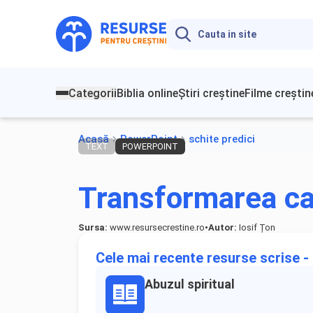
Categorii
Biblia online
Știri creștine
Filme creștin
Acasă
PowerPoint
schite predici
TEXT
POWERPOINT
Transformarea car
Sursa:
www.resursecrestine.ro
•
Autor:
Iosif Țon
Cele mai recente resurse scrise - 
Abuzul spiritual