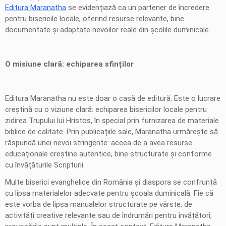
Editura Maranatha
se evidențiază ca un partener de încredere
pentru bisericile locale, oferind resurse relevante, bine
documentate și adaptate nevoilor reale din școlile duminicale.
O misiune clară: echiparea sfinților
Editura Maranatha nu este doar o casă de editură. Este o lucrare
creștină cu o viziune clară: echiparea bisericilor locale pentru
zidirea Trupului lui Hristos, în special prin furnizarea de materiale
biblice de calitate. Prin publicațiile sale, Maranatha urmărește să
răspundă unei nevoi stringente: aceea de a avea resurse
educaționale creștine autentice, bine structurate și conforme
cu învățăturile Scripturii.
Multe biserici evanghelice din România și diaspora se confruntă
cu lipsa materialelor adecvate pentru școala duminicală. Fie că
este vorba de lipsa manualelor structurate pe vârste, de
activități creative relevante sau de îndrumări pentru învățători,