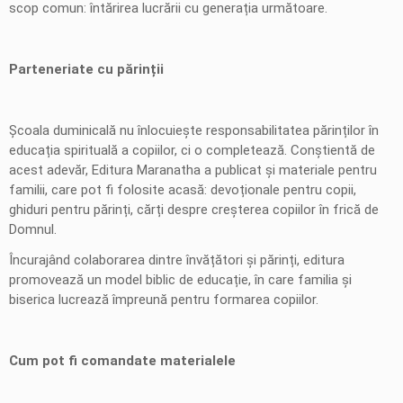
scop comun: întărirea lucrării cu generația următoare.
Parteneriate cu părinții
Școala duminicală nu înlocuiește responsabilitatea părinților în
educația spirituală a copiilor, ci o completează. Conștientă de
acest adevăr, Editura Maranatha a publicat și materiale pentru
familii, care pot fi folosite acasă: devoționale pentru copii,
ghiduri pentru părinți, cărți despre creșterea copiilor în frică de
Domnul.
Încurajând colaborarea dintre învățători și părinți, editura
promovează un model biblic de educație, în care familia și
biserica lucrează împreună pentru formarea copiilor.
Cum pot fi comandate materialele