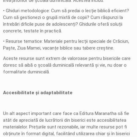
învățătorilor de școală duminicală. Acestea includ:
• Ghiduri metodologice: Cum să predai o lecție biblică eficient?
Cum să gestionezi o grupă mixtă de copii? Cum răspunzi la
întrebări dificile puse de adolescenți? Ghidurile oferă soluții
concrete, testate în practică.
• Resurse tematice: Materiale pentru lecții speciale de Crăciun,
Paște, Ziua Mamei, vacanțe biblice sau tabere creștine.
Aceste resurse sunt extrem de valoroase pentru bisericile care
doresc să aibă o școală duminicală relevantă și vie, nu doar o
formalitate duminicală.
Accesibilitate și adaptabilitate
Un alt aspect important care face ca Editura Maranatha să fie
atât de apreciată de lucrătorii din biserici este accesibilitatea
materialelor. Prețurile sunt rezonabile, iar multe resurse pot fi
obținute în format digital, facilitând utilizarea chiar și în biserici