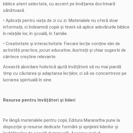
biblice atent selectate, cu accent pe învățarea doctrinară
sănătoasă.
• Aplicații pentru viața de zi cu zi: Materialele nu oferă doar
informații, ci îndeamnă copiii și tinerii să aplice adevărurile biblice
în relațiile lor, în școală, în familie.
• Creativitate și interactivitate: Fiecare lecție conține idei de
activități practice, jocuri educative, ilustrații și chiar sugestii de
cântece creștine relevante.
Această abordare holistică ajută învățătorii să nu mai piardă
timp cu căutarea și adaptarea lecțiilor, ci să se concentreze pe
lucrarea spirituală în sine.
Resurse pentru învățători și lideri
Pe lângă materialele pentru copii, Editura Maranatha pune la
dispoziție și resurse dedicate formării și sprijinirii liderilor și