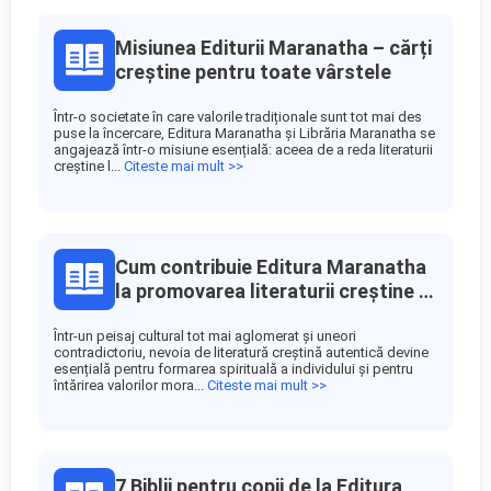
Misiunea Editurii Maranatha – cărți
creștine pentru toate vârstele
Într-o societate în care valorile tradiționale sunt tot mai des
puse la încercare, Editura Maranatha și Librăria Maranatha se
angajează într-o misiune esențială: aceea de a reda literaturii
creștine l...
Citeste mai mult >>
Cum contribuie Editura Maranatha
la promovarea literaturii creștine în
România
Într-un peisaj cultural tot mai aglomerat și uneori
contradictoriu, nevoia de literatură creștină autentică devine
esențială pentru formarea spirituală a individului și pentru
întărirea valorilor mora...
Citeste mai mult >>
7 Biblii pentru copii de la Editura