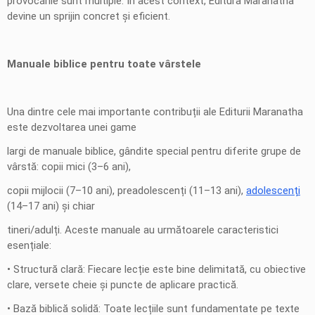
provocările sunt multiple. În acest context, Editura Maranatha
devine un sprijin concret și eficient.
Manuale biblice pentru toate vârstele
Una dintre cele mai importante contribuții ale Editurii Maranatha
este dezvoltarea unei game
largi de manuale biblice, gândite special pentru diferite grupe de
vârstă: copii mici (3–6 ani),
copii mijlocii (7–10 ani), preadolescenți (11–13 ani),
adolescenți
(14–17 ani) și chiar
tineri/adulți. Aceste manuale au următoarele caracteristici
esențiale:
• Structură clară: Fiecare lecție este bine delimitată, cu obiective
clare, versete cheie și puncte de aplicare practică.
• Bază biblică solidă: Toate lecțiile sunt fundamentate pe texte