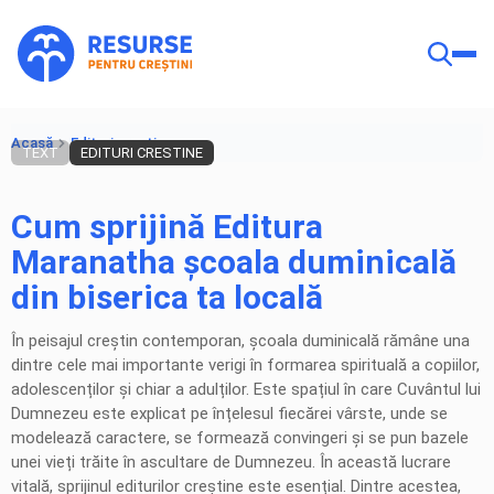
Acasă
Edituri crestine
TEXT
EDITURI CRESTINE
Cum sprijină Editura
Maranatha școala duminicală
din biserica ta locală
În peisajul creștin contemporan, școala duminicală rămâne una
dintre cele mai importante verigi în formarea spirituală a copiilor,
adolescenților și chiar a adulților. Este spațiul în care Cuvântul lui
Dumnezeu este explicat pe înțelesul fiecărei vârste, unde se
modelează caractere, se formează convingeri și se pun bazele
unei vieți trăite în ascultare de Dumnezeu. În această lucrare
vitală, sprijinul editurilor creștine este esențial. Dintre acestea,