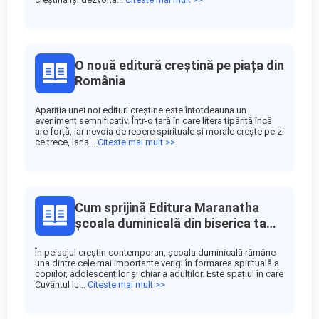
O nouă editură creștină pe piața din
România
Apariția unei noi edituri creștine este întotdeauna un
eveniment semnificativ. Într-o țară în care litera tipărită încă
are forță, iar nevoia de repere spirituale și morale crește pe zi
ce trece, lans...
Citeste mai mult >>
Cum sprijină Editura Maranatha
școala duminicală din biserica ta
locală
În peisajul creștin contemporan, școala duminicală rămâne
una dintre cele mai importante verigi în formarea spirituală a
copiilor, adolescenților și chiar a adulților. Este spațiul în care
Cuvântul lu...
Citeste mai mult >>