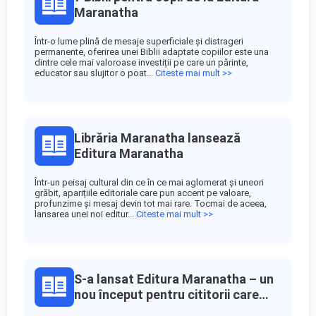
Maranatha
Într-o lume plină de mesaje superficiale și distrageri
permanente, oferirea unei Biblii adaptate copiilor este una
dintre cele mai valoroase investiții pe care un părinte,
educator sau slujitor o poat...
Citeste mai mult >>
Librăria Maranatha lansează
Editura Maranatha
Într-un peisaj cultural din ce în ce mai aglomerat și uneori
grăbit, aparițiile editoriale care pun accent pe valoare,
profunzime și mesaj devin tot mai rare. Tocmai de aceea,
lansarea unei noi editur...
Citeste mai mult >>
S-a lansat Editura Maranatha – un
nou început pentru cititorii care
caută lumină