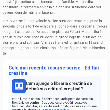
activități practice și parteneriate cu familiile, Maranatha
contribuie la formarea spirituală a copiilor și tinerilor care vor
deveni liderii de mâine ai bisericii.
Într-o vreme în care valorile biblice sunt contestate și puse la
îndoială, orice efort de echipare și consolidare a credinței trebuie
susținut și apreciat. De aceea, implicarea Editurii Maranatha în
școlile duminicale este nu doar un ajutor logistic, ci un act de
slujire profund spiritual. Vizitează site-ul lor astazi și fă primul
pas spre o școala duminicala mai eficientă și mai vie în biserica
ta.
Cele mai recente resurse scrise - Edituri
crestine
Cum ajunge o librărie creștină să
dețină și o editură creștină?
Într-o lume în continuă schimbare, unde piața de carte din
România se confruntă adesea cu provocări legate de
traduceri, distribuție și calitate editorială, vestea că o librărie
creștină își dezvoltă...
Citeste mai mult >>