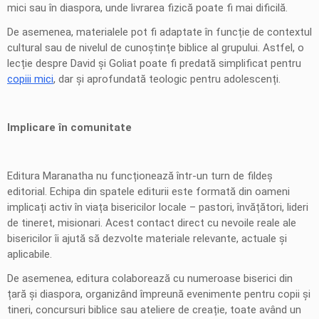
mici sau în diaspora, unde livrarea fizică poate fi mai dificilă.
De asemenea, materialele pot fi adaptate în funcție de contextul
cultural sau de nivelul de cunoștințe biblice al grupului. Astfel, o
lecție despre David și Goliat poate fi predată simplificat pentru
copiii mici
, dar și aprofundată teologic pentru adolescenți.
Implicare în comunitate
Editura Maranatha nu funcționează într-un turn de fildeș
editorial. Echipa din spatele editurii este formată din oameni
implicați activ în viața bisericilor locale – pastori, învățători, lideri
de tineret, misionari. Acest contact direct cu nevoile reale ale
bisericilor îi ajută să dezvolte materiale relevante, actuale și
aplicabile.
De asemenea, editura colaborează cu numeroase biserici din
țară și diaspora, organizând împreună evenimente pentru copii și
tineri, concursuri biblice sau ateliere de creație, toate având un